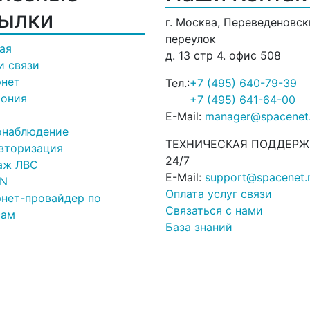
ылки
г. Москва, Переведеновс
переулок
ая
д. 13 стр 4. офис 508
и связи
рнет
Тел.:
+7 (495) 640-79-39
фония
+7 (495) 641-64-00
E-Mail:
manager@spacenet.
онаблюдение
ТЕХНИЧЕСКАЯ ПОДДЕРЖ
авторизация
24/7
аж ЛВС
E-Mail:
support@spacenet.
PN
Оплата услуг связи
нет-провайдер по
Связаться с нами
сам
База знаний