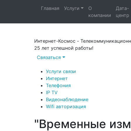
Главная
Услуги
О
Дата-
компании
центр
Интернет-Космоc - Телекоммуникационн
25 лет успешной работы!
Связаться
Услуги связи
Интернет
Телефония
IP TV
Видеонаблюдение
Wifi авторизация
"Временные изм